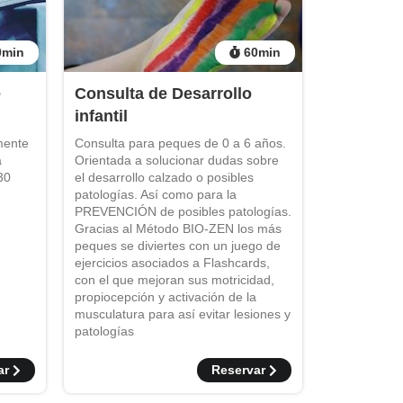
0
min
60
min
e
Consulta de Desarrollo
infantil
mente
Consulta para peques de 0 a 6 años.
a
Orientada a solucionar dudas sobre
30
el desarrollo calzado o posibles
patologías. Así como para la
PREVENCIÓN de posibles patologías.
Gracias al Método BIO-ZEN los más
peques se diviertes con un juego de
ejercicios asociados a Flashcards,
con el que mejoran sus motricidad,
propiocepción y activación de la
musculatura para así evitar lesiones y
patologías
ar
Reservar