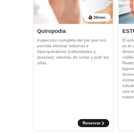
30
min
Quiropodia
EST
Inspección completa del pie que nos
El est
permita eliminar helomas e
es el 
hiperqueratosis (callosidades y
dinámi
durezas), además de cortar y pulir las
rodill
uñas.
Reali
logram
lesion
exist
estud
una ev
tratam
Reservar