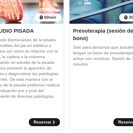
60
min
3
UDIO PISADA
Presoterapia (sesión d
bono)
udio biomecánico de la pisada
análisis del pie en estática y
Solo para personas que actual
ca así como su relación con la
tengan un bono de presoterapi
a, la cadera o la columna.
activo con nosotras. Sesión de 
zando un estudio de la pisada
minutos
os prevenir la aparición de
es y diagnosticar las patologías
entes. De esta manera con el
io de la pisada podemos realizar
aluación pre y post del
iento de diversas patologías.
Reservar
Reserv