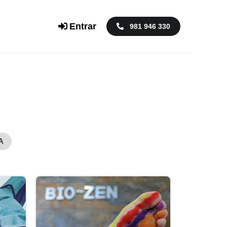
Entrar
981 946 330
A